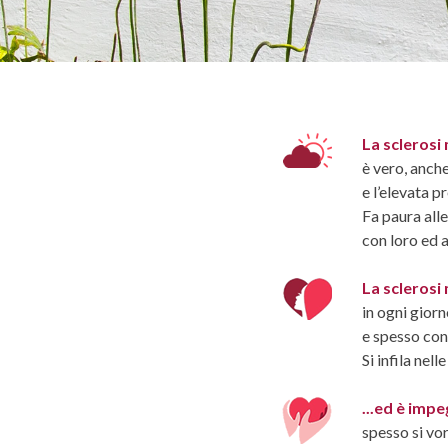
La sclerosi
è vero, anche
e l’elevata 
Fa paura all
con loro ed a
La sclerosi
in ogni giorn
e spesso cond
Si infila ne
...ed è impe
spesso si vo